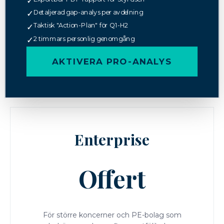
✓
Detaljerad gap-analys per avdelning
✓
Taktisk "Action-Plan" för Q1-H2
✓
2 timmars personlig genomgång
✓
AKTIVERA PRO-ANALYS
Enterprise
Offert
För större koncerner och PE-bolag som