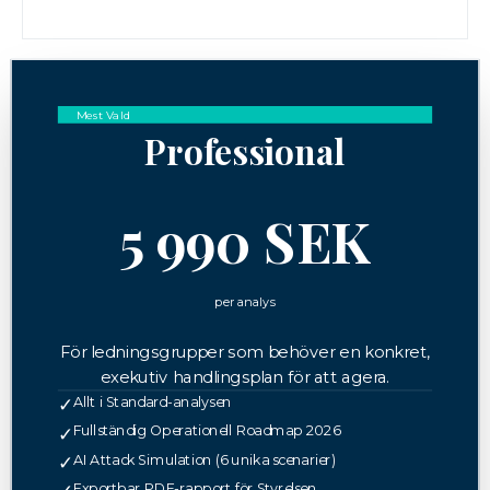
Mest Vald
Professional
5 990 SEK
per analys
För ledningsgrupper som behöver en konkret,
exekutiv handlingsplan för att agera.
Allt i Standard-analysen
✓
Fullständig Operationell Roadmap 2026
✓
AI Attack Simulation (6 unika scenarier)
✓
Exportbar PDF-rapport för Styrelsen